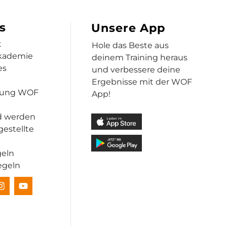
s
Unsere App
t
Hole das Beste aus
kademie
deinem Training heraus
es
und verbessere deine
Ergebnisse mit der WOF
dung WOF
App!
d werden
gestellte
geln
egeln