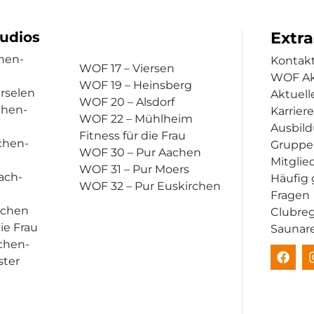
Extra
tudios
hen-
Kontak
WOF 17 – Viersen
WOF A
WOF 19 – Heinsberg
rselen
Aktuell
WOF 20 – Alsdorf
chen-
Karriere
WOF 22 – Mühlheim
Ausbil
Fitness für die Frau
chen-
Gruppe
WOF 30 – Pur Aachen
Mitglie
WOF 31 – Pur Moers
ach-
Häufig 
WOF 32 – Pur Euskirchen
Fragen
achen
Clubre
die Frau
Saunar
chen-
ster