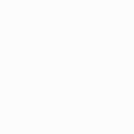
+49 2408 59 844 00
Aktuelle Besucherzahlen