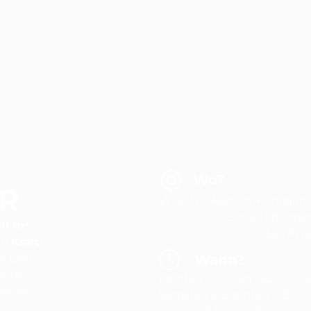
Wo?
R
WOF 11 – Aachen-Kornelim
Schleckheimer S
00 m²
52076 A
en
Kraft-
Wann?
er und
deine
Montag - Freitag: 08:00 - 2
reise.
Samstag & Sonntag: 08:00 