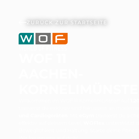
ZURÜCK ZUR STARTSEITE
WOF 11
AACHEN-
KORNELIMÜNSTE
Willkommen im WOF 11 Kornelimünster! Auf
1.2
trainierst du exklusiv und fokussiert an modern
und Cardiogeräten
. Mit
eGym
trainierst du sich
effektiv auf deinem Level,
WOFlex
unterstützt 
Beweglichkeit und Haltung. Starte deine Fitness
Wir freuen uns auf dich!