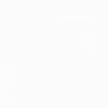
Anderes Studio
ünster
tr. 11
achen
2:00
- 20:00