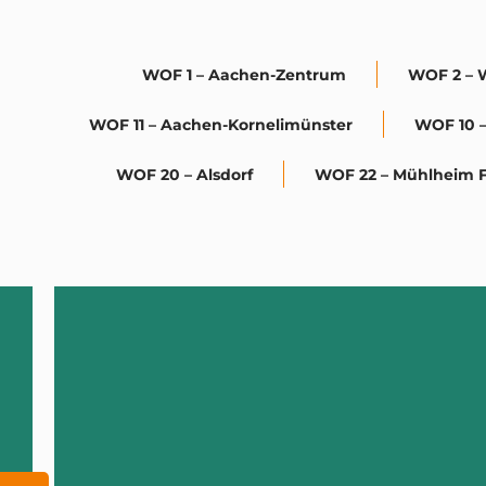
WOF 1 – Aachen-Zentrum
WOF 2 – 
WOF 11 – Aachen-Kornelimünster
WOF 10 –
WOF 20 – Alsdorf
WOF 22 – Mühlheim Fi
TRITT EIN!
Aachen