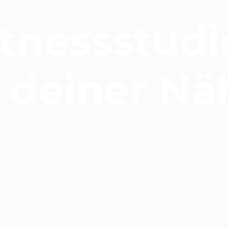
itnessstudi
n deiner Nä