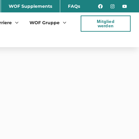
WOF Supplements
FAQs
Mitglied
rriere
WOF Gruppe
werden