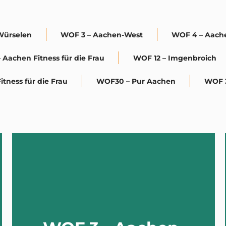
Würselen
WOF 3 – Aachen-West
WOF 4 – Aach
 Aachen Fitness für die Frau
WOF 12 – Imgenbroich
tness für die Frau
WOF30 – Pur Aachen
WOF 3
TRITT EIN!
ADRESSE
- Heussstraße 4, 52078 Aachen