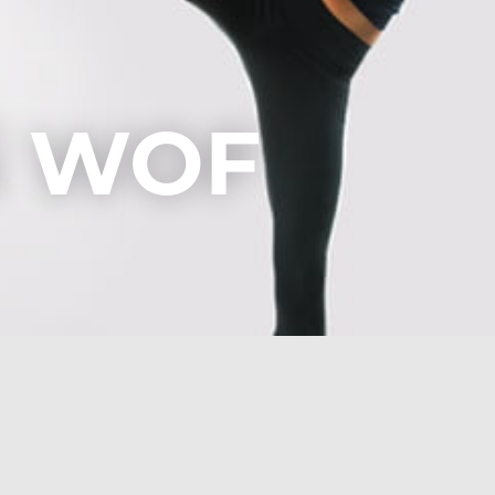
i WOF