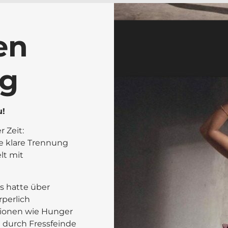
en
g
u!
 Zeit:
ne klare Trennung
lt mit
ss hatte über
perlich
tionen wie Hunger
 durch Fressfeinde