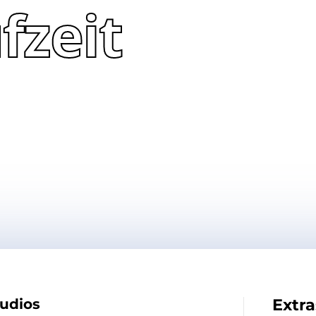
fzeit
Extra
tudios