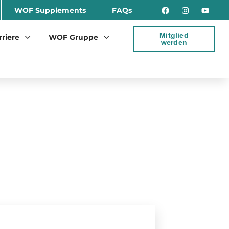
WOF Supplements
FAQs
Mitglied
rriere
WOF Gruppe
werden