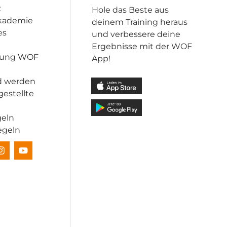
t
Hole das Beste aus
kademie
deinem Training heraus
es
und verbessere deine
Ergebnisse mit der WOF
dung WOF
App!
d werden
gestellte
geln
egeln