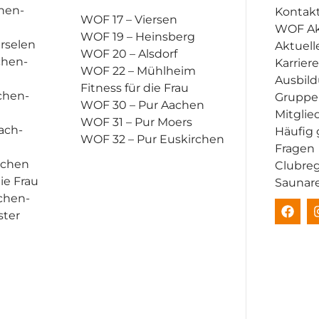
hen-
Kontak
WOF 17 – Viersen
WOF A
WOF 19 – Heinsberg
rselen
Aktuell
WOF 20 – Alsdorf
chen-
Karriere
WOF 22 – Mühlheim
Ausbil
Fitness für die Frau
chen-
Gruppe
WOF 30 – Pur Aachen
Mitglie
WOF 31 – Pur Moers
ach-
Häufig 
WOF 32 – Pur Euskirchen
Fragen
achen
Clubre
die Frau
Saunar
chen-
ster