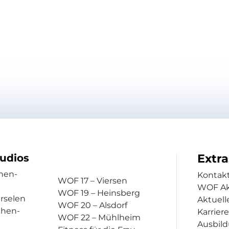
Extra
tudios
hen-
Kontak
WOF 17 – Viersen
WOF A
WOF 19 – Heinsberg
rselen
Aktuell
WOF 20 – Alsdorf
chen-
Karriere
WOF 22 – Mühlheim
Ausbil