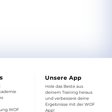
s
Unsere App
t
Hole das Beste aus
kademie
deinem Training heraus
es
und verbessere deine
Ergebnisse mit der WOF
dung WOF
App!