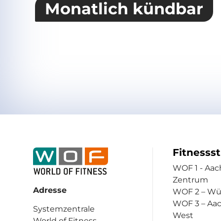
Monatlich kündbar
Fitnesss
WOF 1 - Aac
Zentrum
Adresse
WOF 2 – Wü
WOF 3 – Aa
Systemzentrale
West
World of Fitness