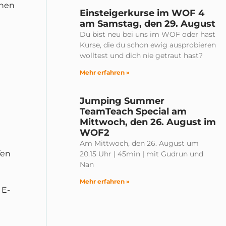
onen
Einsteigerkurse im WOF 4
am Samstag, den 29. August
Du bist neu bei uns im WOF oder hast
Kurse, die du schon ewig ausprobieren
wolltest und dich nie getraut hast?
Mehr erfahren »
Jumping Summer
TeamTeach Special am
Mittwoch, den 26. August im
WOF2
Am Mittwoch, den 26. August um
fen
20.15 Uhr | 45min | mit Gudrun und
Nan
Mehr erfahren »
 E-