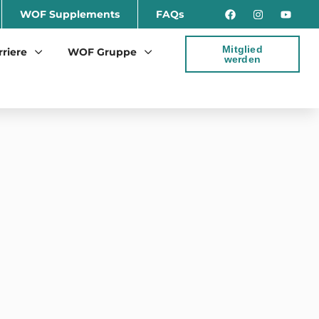
WOF Supplements
FAQs
Mitglied
rriere
WOF Gruppe
werden