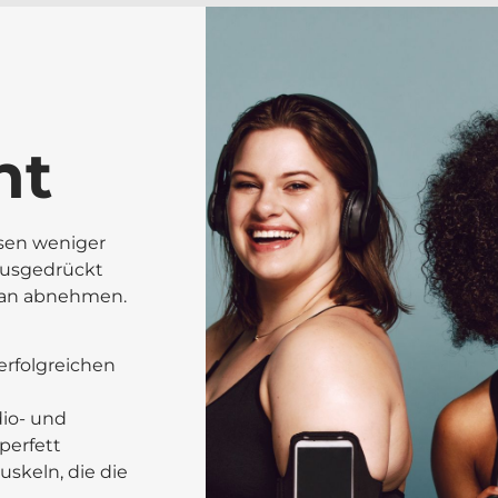
ht
ssen weniger
ausgedrückt
 man abnehmen.
 erfolgreichen
dio- und
perfett
uskeln, die die