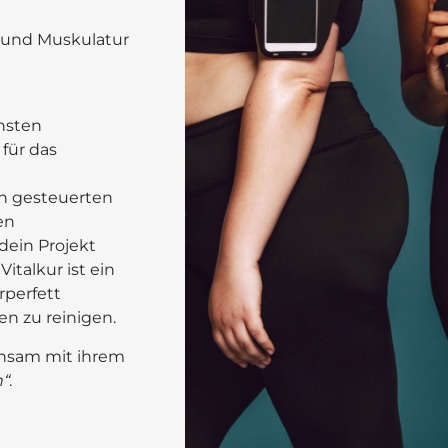
l und Muskulatur
nsten
 für das
ch gesteuerten
en
 dein Projekt
talkur ist ein
rperfett
en zu reinigen.
einsam mit ihrem
n“
.